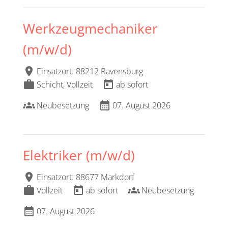
Werkzeugmechaniker
(m/w/d)
location_on
Einsatzort: 88212 Ravensburg
work
today
Schicht, Vollzeit
ab sofort
groups
calendar_month
Neubesetzung
07. August 2026
Elektriker (m/w/d)
location_on
Einsatzort: 88677 Markdorf
work
today
groups
Vollzeit
ab sofort
Neubesetzung
calendar_month
07. August 2026