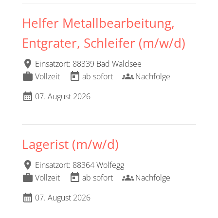
Helfer Metallbearbeitung,
Entgrater, Schleifer (m/w/d)
location_on
Einsatzort: 88339 Bad Waldsee
work
today
groups
Vollzeit
ab sofort
Nachfolge
calendar_month
07. August 2026
Lagerist (m/w/d)
location_on
Einsatzort: 88364 Wolfegg
work
today
groups
Vollzeit
ab sofort
Nachfolge
calendar_month
07. August 2026