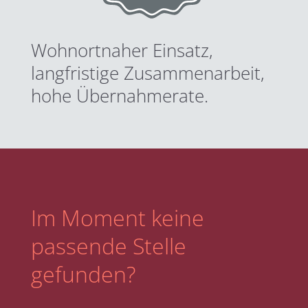
Wohnortnaher Einsatz,
langfristige Zusammenarbeit,
hohe Übernahmerate.
Im Moment keine
passende Stelle
gefunden?