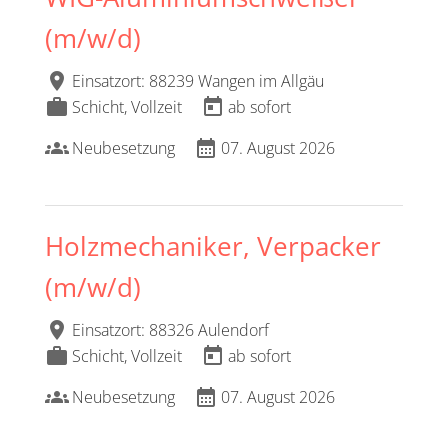
(m/w/d)
location_on
Einsatzort: 88239 Wangen im Allgäu
work
today
Schicht, Vollzeit
ab sofort
groups
calendar_month
Neubesetzung
07. August 2026
Holzmechaniker, Verpacker
(m/w/d)
location_on
Einsatzort: 88326 Aulendorf
work
today
Schicht, Vollzeit
ab sofort
groups
calendar_month
Neubesetzung
07. August 2026