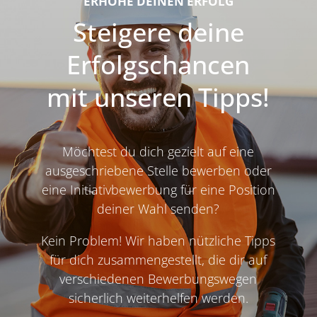
ERHÖHE DEINEN ERFOLG
Steigere deine
Erfolgschancen
mit unseren Tipps!
Möchtest du dich gezielt auf eine
ausgeschriebene Stelle bewerben oder
eine Initiativbewerbung für eine Position
deiner Wahl senden?
Kein Problem! Wir haben nützliche Tipps
für dich zusammengestellt, die dir auf
verschiedenen Bewerbungswegen
sicherlich weiterhelfen werden.