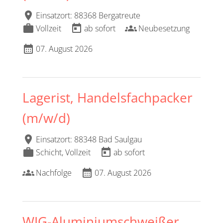
location_on
Einsatzort: 88368 Bergatreute
work
today
groups
Vollzeit
ab sofort
Neubesetzung
calendar_month
07. August 2026
Lagerist, Handelsfachpacker
(m/w/d)
location_on
Einsatzort: 88348 Bad Saulgau
work
today
Schicht, Vollzeit
ab sofort
groups
calendar_month
Nachfolge
07. August 2026
WIG-Aluminiumschweißer