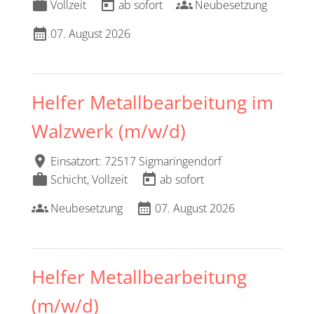
work
today
groups
Vollzeit
ab sofort
Neubesetzung
calendar_month
07. August 2026
Helfer Metallbearbeitung im
Walzwerk (m/w/d)
location_on
Einsatzort: 72517 Sigmaringendorf
work
today
Schicht, Vollzeit
ab sofort
groups
calendar_month
Neubesetzung
07. August 2026
Helfer Metallbearbeitung
(m/w/d)