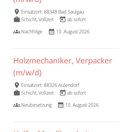
location_on
Einsatzort: 88348 Bad Saulgau
work
today
Schicht, Vollzeit
ab sofort
groups
calendar_month
Nachfolge
10. August 2026
Holzmechaniker, Verpacker
(m/w/d)
location_on
Einsatzort: 88326 Aulendorf
work
today
Schicht, Vollzeit
ab sofort
groups
calendar_month
Neubesetzung
10. August 2026