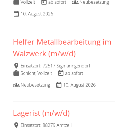
work
today
groups
Vollzeit
ab sofort
Neubesetzung
calendar_month
10. August 2026
Helfer Metallbearbeitung im
Walzwerk (m/w/d)
location_on
Einsatzort: 72517 Sigmaringendorf
work
today
Schicht, Vollzeit
ab sofort
groups
calendar_month
Neubesetzung
10. August 2026
Lagerist (m/w/d)
location_on
Einsatzort: 88279 Amtzell