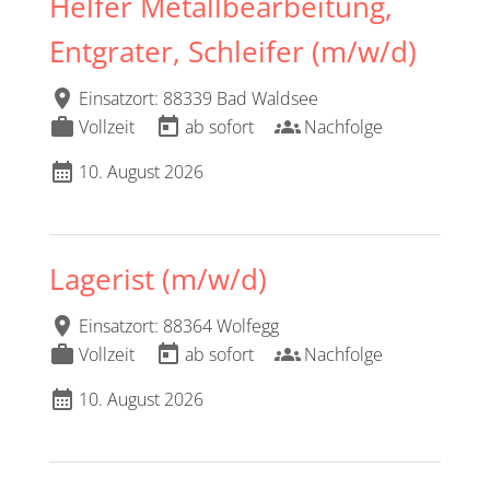
Helfer Metallbearbeitung,
Entgrater, Schleifer (m/w/d)
location_on
Einsatzort: 88339 Bad Waldsee
work
today
groups
Vollzeit
ab sofort
Nachfolge
calendar_month
10. August 2026
Lagerist (m/w/d)
location_on
Einsatzort: 88364 Wolfegg
work
today
groups
Vollzeit
ab sofort
Nachfolge
calendar_month
10. August 2026