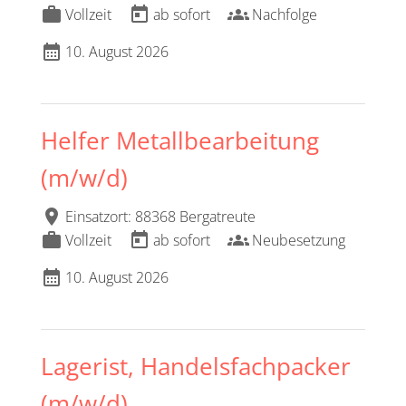
work
today
groups
Vollzeit
ab sofort
Nachfolge
calendar_month
10. August 2026
Helfer Metallbearbeitung
(m/w/d)
location_on
Einsatzort: 88368 Bergatreute
work
today
groups
Vollzeit
ab sofort
Neubesetzung
calendar_month
10. August 2026
Lagerist, Handelsfachpacker
(m/w/d)