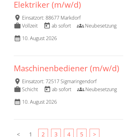
Elektriker (m/w/d)
location_on
Einsatzort: 88677 Markdorf
work
today
groups
Vollzeit
ab sofort
Neubesetzung
calendar_month
10. August 2026
Maschinenbediener (m/w/d)
location_on
Einsatzort: 72517 Sigmaringendorf
work
today
groups
Schicht
ab sofort
Neubesetzung
calendar_month
10. August 2026
<
1
2
3
4
5
>