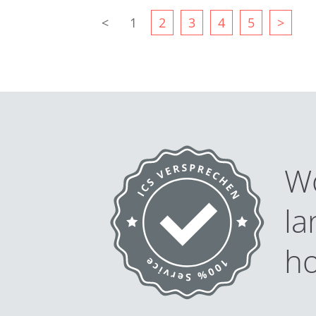
<
1
2
3
4
5
>
Wo
la
h