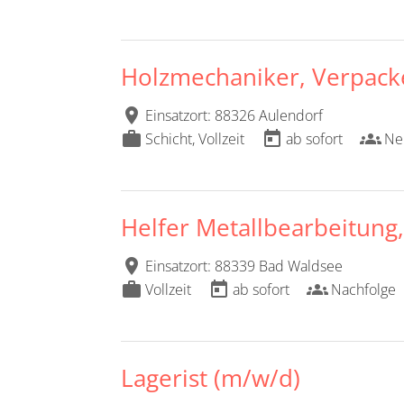
Holzmechaniker, Verpack
location_on
Einsatzort: 88326 Aulendorf
work
today
groups
Schicht, Vollzeit
ab sofort
Ne
Helfer Metallbearbeitung,
location_on
Einsatzort: 88339 Bad Waldsee
work
today
groups
Vollzeit
ab sofort
Nachfolge
Lagerist (m/w/d)