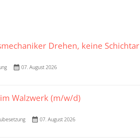
mechaniker Drehen, keine Schichtar
calendar_month
ung
07. August 2026
 im Walzwerk (m/w/d)
calendar_month
ubesetzung
07. August 2026