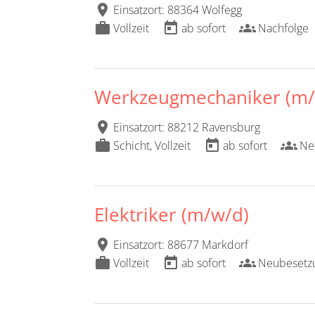
location_on
Einsatzort: 88364 Wolfegg
work
today
groups
Vollzeit
ab sofort
Nachfolge
Werkzeugmechaniker (m/
location_on
Einsatzort: 88212 Ravensburg
work
today
groups
Schicht, Vollzeit
ab sofort
Ne
Elektriker (m/w/d)
location_on
Einsatzort: 88677 Markdorf
work
today
groups
Vollzeit
ab sofort
Neubesetz