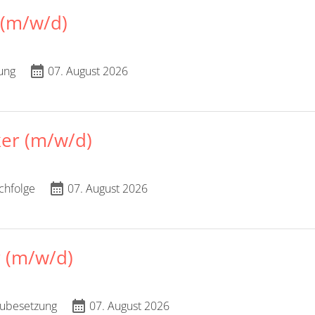
 (m/w/d)
calendar_month
ung
07. August 2026
ker (m/w/d)
calendar_month
chfolge
07. August 2026
 (m/w/d)
calendar_month
ubesetzung
07. August 2026