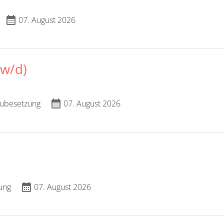
calendar_month
07. August 2026
w/d)
calendar_month
ubesetzung
07. August 2026
calendar_month
ung
07. August 2026