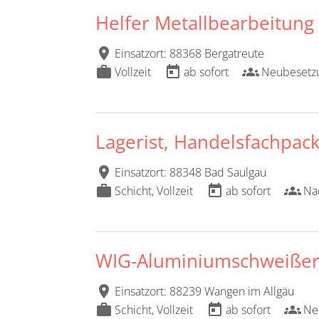
Helfer Metallbearbeitung
location_on
Einsatzort: 88368 Bergatreute
work
today
groups
Vollzeit
ab sofort
Neubesetz
Lagerist, Handelsfachpac
location_on
Einsatzort: 88348 Bad Saulgau
work
today
groups
Schicht, Vollzeit
ab sofort
Na
WIG-Aluminiumschweißer
location_on
Einsatzort: 88239 Wangen im Allgäu
work
today
groups
Schicht, Vollzeit
ab sofort
Ne