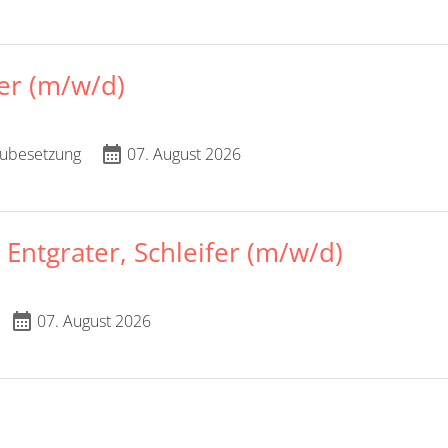
er (m/w/d)
calendar_month
ubesetzung
07. August 2026
 Entgrater, Schleifer (m/w/d)
calendar_month
07. August 2026