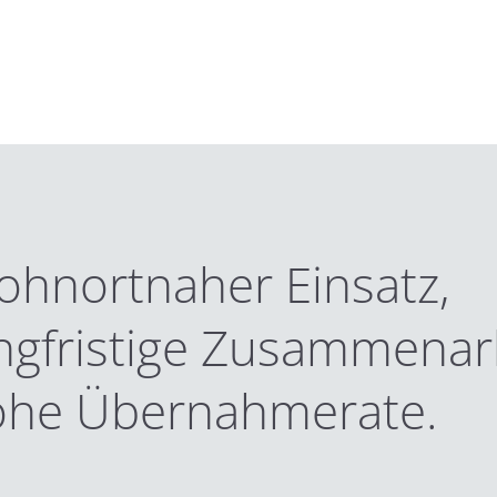
hnortnaher Einsatz,
ngfristige Zusammenarb
ohe Übernahmerate.