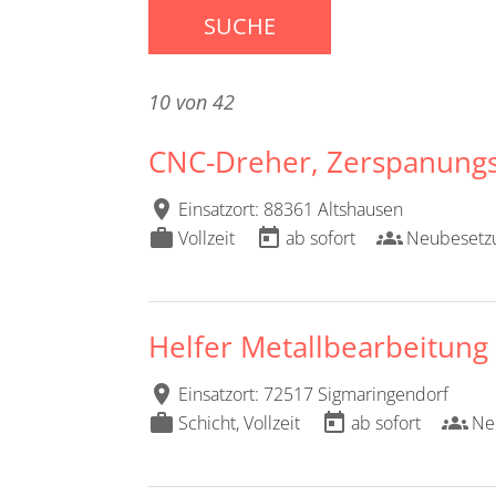
SUCHE
10 von 42
CNC-Dreher, Zerspanungs
location_on
Einsatzort: 88361 Altshausen
work
today
groups
Vollzeit
ab sofort
Neubesetz
Helfer Metallbearbeitung
location_on
Einsatzort: 72517 Sigmaringendorf
work
today
groups
Schicht, Vollzeit
ab sofort
Ne